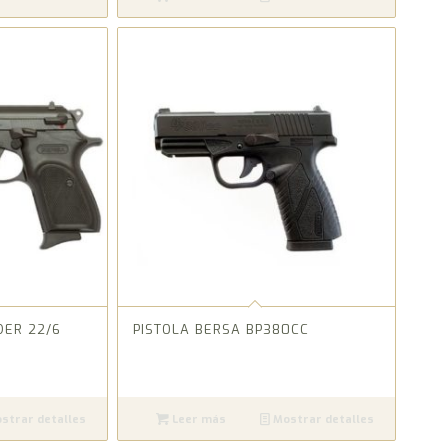
DER 22/6
PISTOLA BERSA BP380CC
strar detalles
Leer más
Mostrar detalles