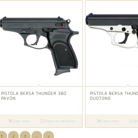
PISTOLA BERSA THUNDER 380
PISTOLA BERSA THUN
PAVÓN
DUOTONO
Leer más
Mostrar detalles
Leer más
Mo
1
2
3
›
»