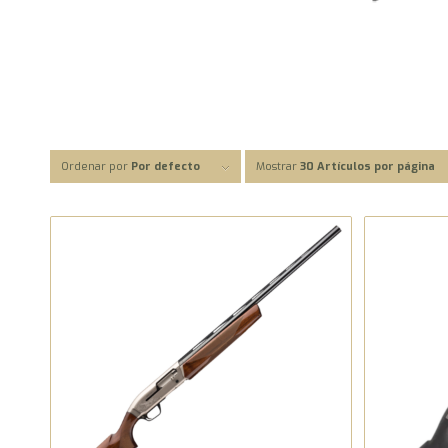
Ordenar por
Por defecto
Mostrar
30 Artículos por página