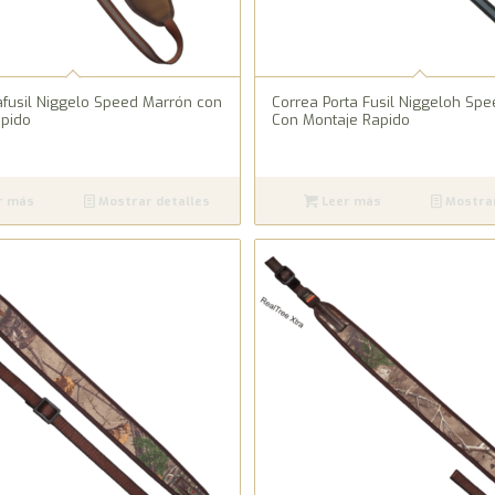
afusil Niggelo Speed Marrón con
Correa Porta Fusil Niggeloh Sp
ápido
Con Montaje Rapido
r más
Mostrar detalles
Leer más
Mostrar