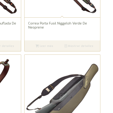
muflada De
Correa Porta Fusil Niggeloh Verde De
Neoprene
 detalles
Leer más
Mostrar detalles