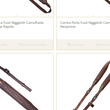
ta Fusil Niggeloh Camuflada
Correa Porta Fusil Niggeloh Ca
je Rapido
Neoprene
r más
Mostrar detalles
Leer más
Mostrar