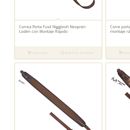
Correa Porta Fusil Niggleoh Neopren
Corre port
Loden con Montaje Rápido
montaje r
Leer más
Mostrar detalles
Lee