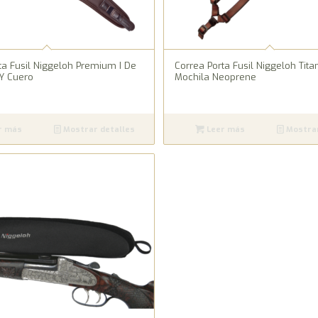
ta Fusil Niggeloh Premium I De
Correa Porta Fusil Niggeloh Titan
Y Cuero
Mochila Neoprene
r más
Mostrar detalles
Leer más
Mostrar